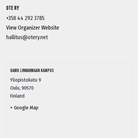
Ote ry
+358 44 292 3785
View Organizer Website
hallitus@otery.net
Oamk Linnanmaan kampus
Yliopistokatu 9
Oulu
,
90570
Finland
+ Google Map