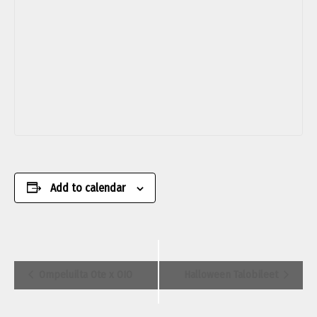
Add to calendar
Event
Ompeluilta Ote x OIO
Halloween Talobileet
Navigation