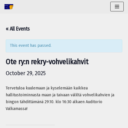
Skip
to
« All Events
content
This event has passed.
Ote ry:n rekry-vohvelikahvit
October 29, 2025
Tervetuloa kuulemaan ja kyselemään kaikkea
hallitustoiminnasta maan ja taivaan väliltä vohvelikahvien ja
bingon tähdittämänä 29.10. klo 16:30 alkaen Auditorio
Valkamassa!