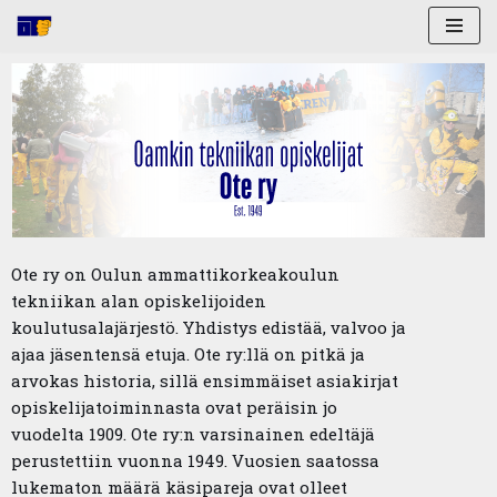
Skip
to
content
Ote ry on Oulun ammattikorkeakoulun
tekniikan alan opiskelijoiden
koulutusalajärjestö. Yhdistys edistää, valvoo ja
ajaa jäsentensä etuja. Ote ry:llä on pitkä ja
arvokas historia, sillä ensimmäiset asiakirjat
opiskelijatoiminnasta ovat peräisin jo
vuodelta 1909. Ote ry:n varsinainen edeltäjä
perustettiin vuonna 1949. Vuosien saatossa
lukematon määrä käsipareja ovat olleet