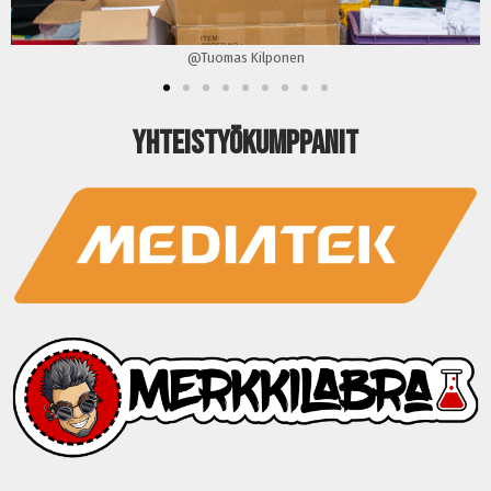
@Tuomas Kilponen
Yhteistyökumppanit