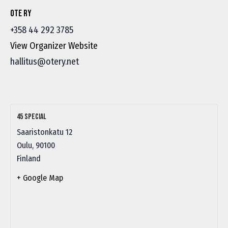
Ote ry
+358 44 292 3785
View Organizer Website
hallitus@otery.net
45 Special
Saaristonkatu 12
Oulu
,
90100
Finland
+ Google Map