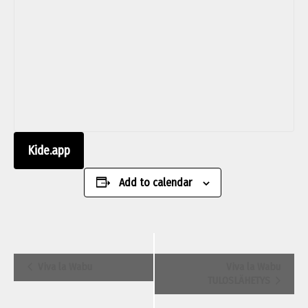
Kide.app
Add to calendar
Event
Viva la Wabu
Viva la Wabu
Navigation
TULOSLÄHETYS